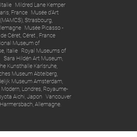
Italie Mildred Lane Kemper
Paris, France Musée d'Art
 (MAMCS), Strasbourg,
llemagne Musée Picasso -
 de Céret, Céret , France
ional Museum of
e, Italie Royal Museums of
nis Sara Hildén Art Museum,
he Kunsthalle Karlsruhe,
sches Museum Abteiberg,
delijk Museum Amsterdam,
e Modern, Londres, Royaume-
 Toyota Aichi, Japon Vancouver
m Harmersbach, Allemagne.
.