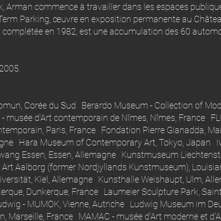
 Arman commence à travailler dans les espaces publiques 
rm Parking, œuvre en exposition permanente au Château
e, complétée en 1982, est une accumulation des 60 automob
2005.
omun, Corée du Sud Berardo Museum - Collection of Mod
rt - musée d'Art contemporain de Nîmes, Nîmes, France
contemporain, Paris, France Fondation Pierre Gianadda, 
gne Hara Museum of Contemporary Art, Tokyo, Japan Iwa
ng Essen, Essen, Allemagne Kunstmuseum Liechtenstei
 Aalborg (former Nordjyllands Kunstmuseum), Louisian
niversität, Kiel, Allemagne Kunsthalle Weishaupt, Ulm, All
erque, Dunkerque, France Laumeier Sculpture Park, Saint
Ludwig - MUMOK, Vienne, Autriche Ludwig Museum im De
, Marseille, France MAMAC - musée d'Art moderne et d'Ar