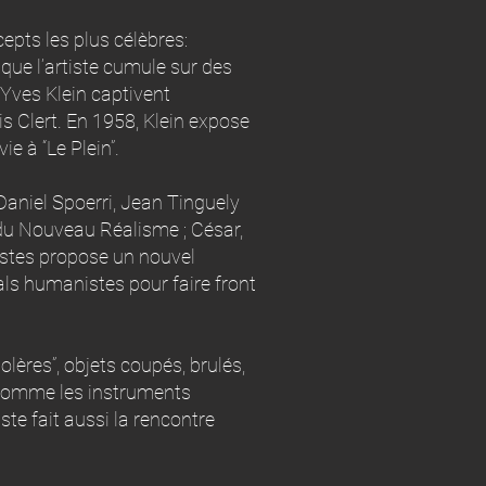
pts les plus célèbres:
que l’artiste cumule sur des
Yves Klein captivent
is Clert. En 1958, Klein expose
e à “Le Plein”.
aniel Spoerri, Jean Tinguely
e du Nouveau Réalisme ; César,
tistes propose un nouvel
als humanistes pour faire front
olères”, objets coupés, brulés,
é, comme les instruments
ste fait aussi la rencontre