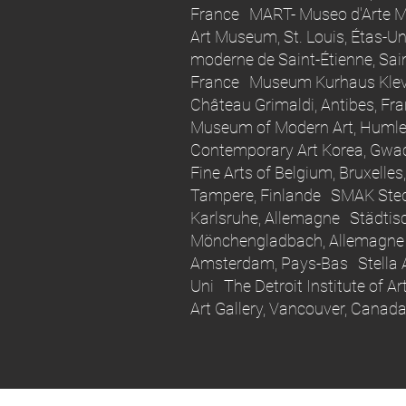
France MART- Museo d'Arte Mo
Art Museum, St. Louis, Étas-U
moderne de Saint-Étienne, Sa
France Museum Kurhaus Kleve
Château Grimaldi, Antibes, Fr
Museum of Modern Art, Humle
Contemporary Art Korea, Gwac
Fine Arts of Belgium, Bruxelle
Tampere, Finlande SMAK Stedel
Karlsruhe, Allemagne Städti
Mönchengladbach, Allemagne
Amsterdam, Pays-Bas Stella A
Uni The Detroit Institute of A
Art Gallery, Vancouver, Canad