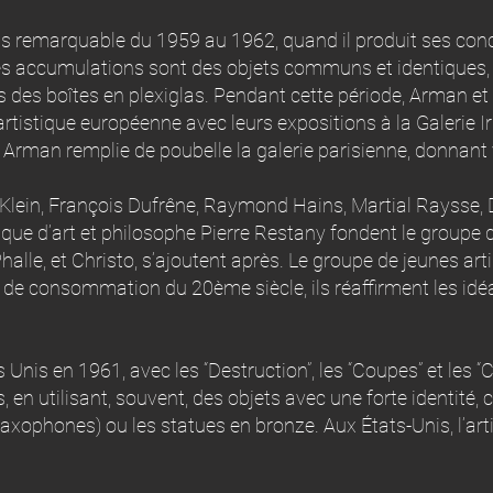
s remarquable du 1959 au 1962, quand il produit ses conce
Les accumulations sont des objets communs et identiques, 
des boîtes en plexiglas. Pendant cette période, Arman et 
tistique européenne avec leurs expositions à la Galerie Ir
, Arman remplie de poubelle la galerie parisienne, donnant vi
Klein, François Dufrêne, Raymond Hains, Martial Raysse, D
itique d’art et philosophe Pierre Restany fondent le group
alle, et Christo, s’ajoutent après. Le groupe de jeunes ar
té de consommation du 20ème siècle, ils réaffirment les idé
Unis en 1961, avec les “Destruction”, les “Coupes” et les “C
s, en utilisant, souvent, des objets avec une forte identit
axophones) ou les statues en bronze. Aux États-Unis, l’arti