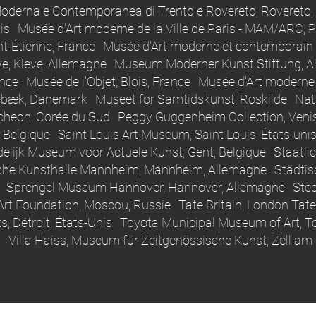
derna e Contemporanea di Trento e Rovereto, Rovereto, 
nis Musée d'Art moderne de la Ville de Paris - MAM/ARC, 
int-Étienne, France Musée d'Art moderne et contemporain
, Kleve, Allemagne Museum Moderner Kunst Stiftung, A
ance Musée de l'Objet, Blois, France Musée d'Art moderne
bæk, Danemark Museet for Samtidskunst, Roskilde Nat
heon, Corée du Sud Peggy Guggenheim Collection, Venis
s, Belgique Saint Louis Art Museum, Saint Louis, États-u
ijk Museum voor Actuele Kunst, Gent, Belgique Staatlic
sche Kunsthalle Mannheim, Mannheim, Allemagne Städti
 Sprengel Museum Hannover, Hannover, Allemagne Ste
rt Foundation, Moscou, Russie Tate Britain, London Tat
rts, Détroit, États-Unis Toyota Municipal Museum of Art,
a Villa Haiss, Museum für Zeitgenössische Kunst, Zell a