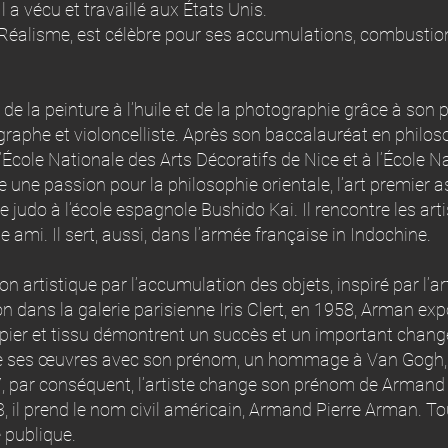
 a vécu et travaillé aux États Unis.
Réalisme, est célèbre pour ses accumulations, combustion
e la peinture à l’huile et de la photographie grâce à son 
graphe et violoncelliste. Après son baccalauréat en philos
’École Nationale des Arts Décoratifs de Nice et à l’École N
une passion pour la philosophie orientale, l’art premier asi
de judo à l’école espagnole Bushido Kai. Il rencontre les ar
 ami. Il sert, aussi, dans l’armée française in Indochine.
rtistique par l’accumulation des objets, inspiré par l’ar
n dans la galerie parisienne Iris Clert, en 1958, Arman e
pier et tissu démontrent un succès et un important chang
signe ses œuvres avec son prénom, un hommage à Van Gogh,
, par conséquent, l’artiste change son prénom de Armand 
 il prend le nom civil américain, Armand Pierre Arman. Toute
 publique.